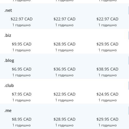
.net
$22.97 CAD
$22.97 CAD
$22.97 CAD
1 годишно
1 годишно
1 годишно
.biz
$9.95 CAD
$28.95 CAD
$29.95 CAD
1 годишно
1 годишно
1 годишно
.blog
$6.95 CAD
$36.95 CAD
$38.95 CAD
1 годишно
1 годишно
1 годишно
.club
$7.95 CAD
$22.95 CAD
$24.95 CAD
1 годишно
1 годишно
1 годишно
.me
$8.95 CAD
$28.95 CAD
$29.95 CAD
1 годишно
1 годишно
1 годишно