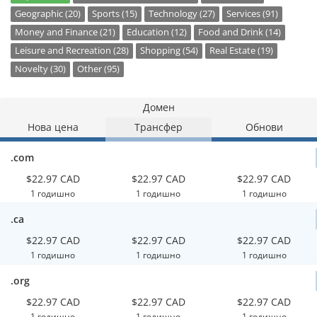
Geographic (20)
Sports (15)
Technology (27)
Services (91)
Money and Finance (21)
Education (12)
Food and Drink (14)
Leisure and Recreation (28)
Shopping (54)
Real Estate (19)
Novelty (30)
Other (95)
Домен
Нова цена
Трансфер
Обнови
.com
$22.97 CAD
$22.97 CAD
$22.97 CAD
1 годишно
1 годишно
1 годишно
.ca
$22.97 CAD
$22.97 CAD
$22.97 CAD
1 годишно
1 годишно
1 годишно
.org
$22.97 CAD
$22.97 CAD
$22.97 CAD
1 годишно
1 годишно
1 годишно