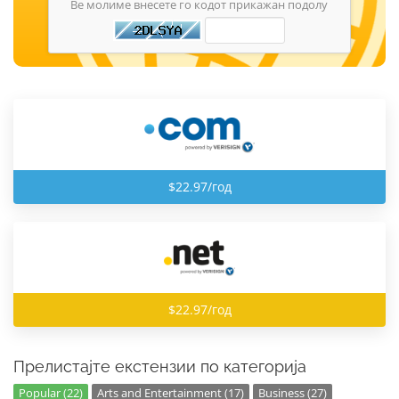
Ве молиме внесете го кодот прикажан подолу
$22.97/год
$22.97/год
Прелистајте екстензии по категорија
Popular (22)
Arts and Entertainment (17)
Business (27)