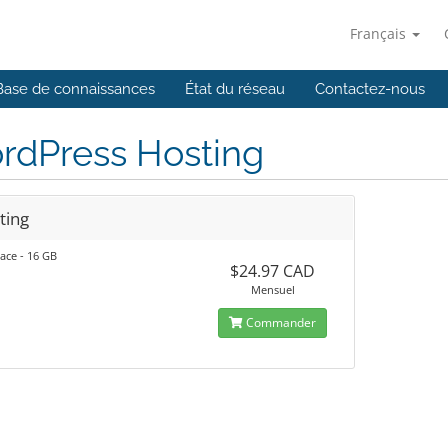
Français
Base de connaissances
État du réseau
Contactez-nous
rdPress Hosting
ting
ace - 16 GB
$24.97 CAD
Mensuel
Commander